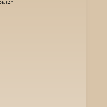
, т.д.
*