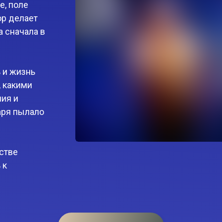
е, поле
ор делает
а сначала в
 и жизнь
 какими
ия и
аря пылало
стве
 к