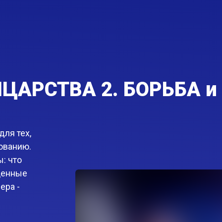
ЦАРСТВА 2. БОРЬБА 
ля тех,
ованию.
: что
ценные
ера -