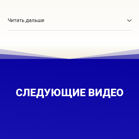
Читать дальше
Что нам нужно сделать? Убрать весь основной
негатив, что болит и не получается, и сформировать
механизм, который позволяет наращивать силу. То,
что у нас сбоит убрали, то, что ведет к накоплению
силы, энергии, возможностей построили, тогда
возможен третий этап. Фактически это
неограниченный рост.
СЛЕДУЮЩИЕ ВИДЕО
Пока человек идет шаг вперед-два назад — это
тяжело. Падение с достигнутой высоты — это
тяжело. Здесь верю, здесь сомневаюсь, здесь
говорю правду, здесь обманываю — тяжело.
Когда человек идет по такому сценарию, все, что